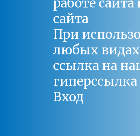
работе сайт
сайта
При использо
любых видах С
ссылка на на
гиперссылка 
Вход