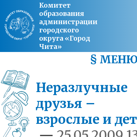
Комитет
образования
администрации
городского
округа «Город
Чита»
§ МЕН
Неразлучные
друзья –
взрослые и де
—
25.05.2009 13