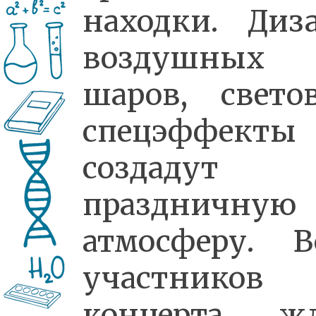
находки. Диз
воздушных
шаров, свето
спецэффекты
создадут
праздничную
атмосферу. В
участников
концерта ж