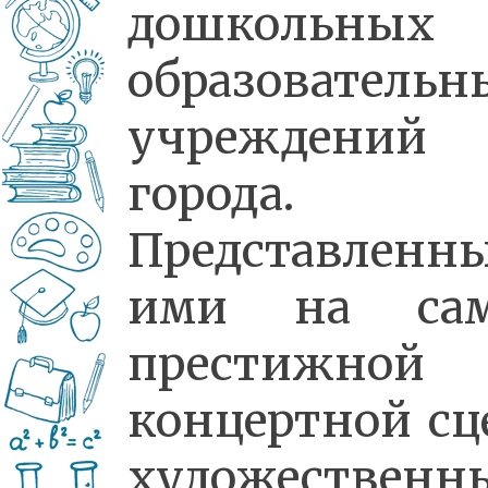
дошкольных
образовательн
учреждений
города.
Представленн
ими на сам
престижной
концертной сц
художественн