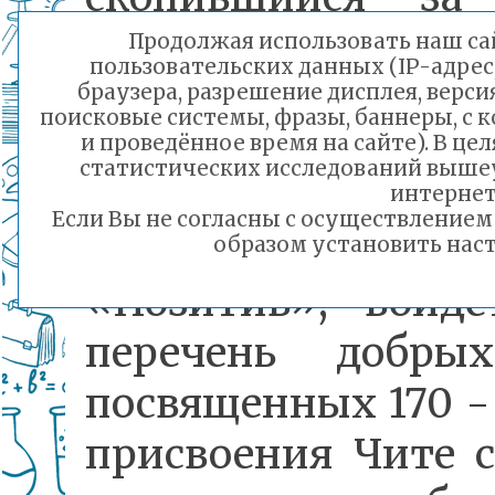
промели центра
Продолжая использовать наш сай
пользовательских данных (IP-адрес
площадку и до
браузера, разрешение дисплея, верси
поисковые системы, фразы, баннеры, с 
сквера. Этот тр
и проведённое время на сайте). В ц
статистических исследований выше
десант, провед
интернет
Если Вы не согласны с осуществление
волонтёрским о
образом установить наст
«Позитив», войд
перечень добры
посвященных 170 -
присвоения Чите с