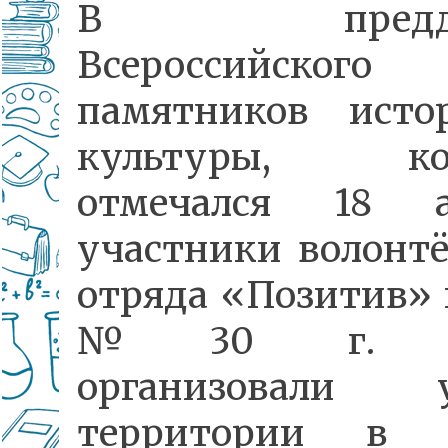
В преддв
Всероссийског
памятников ист
культуры, ко
отмечался 18 а
участники волонтё
отряда «Позитив»
№30 г. Ч
организовали у
территории в с