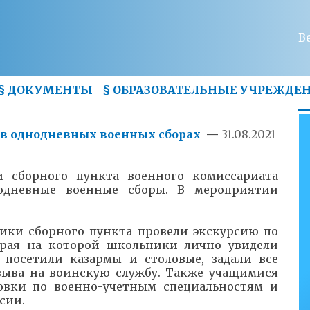
В
§
ДОКУМЕНТЫ
§
ОБРАЗОВАТЕЛЬНЫЕ УЧРЕЖДЕ
в однодневных военных сборах
—
31.08.2021
и сборного пункта военного комиссариата
одневные военные сборы. В мероприятии
ики сборного пункта провели экскурсию по
края на которой школьники лично увидели
 посетили казармы и столовые, задали все
зыва на воинскую службу. Также учащимися
товки по военно-учетным специальностям и
сии.