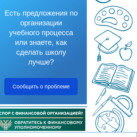
Есть предложения по
организации
учебного процесса
или знаете, как
сделать школу
лучше?
Сообщить о проблеме