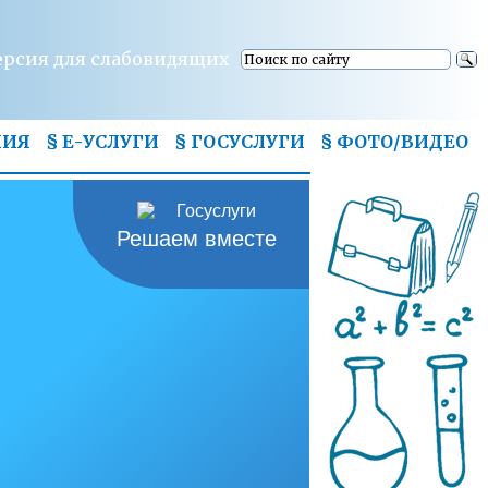
ерсия для слабовидящих
НИЯ
§ Е-УСЛУГИ
§ ГОСУСЛУГИ
§
ФОТО/ВИДЕО
Решаем вместе