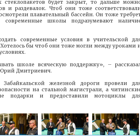
х стеклопакетов будет закрыт, то дальше можн
ов и раздевалок. Чтоб они тоже соответствовал
смотрели плавательный бассейн. Он тоже требуе
ки современные школы подразумевают наличи
оздать современные условия в учительской дл
. Хотелось бы чтоб они тоже могли между уроками 
условиях.
вать школе всяческую поддержку», – рассказа
 Юрий Дмитриевич.
 Забайкальской железной дороги провели дл
зопасности на стальной магистрали, а читински
ые подарки и предоставили мотоциклы дл