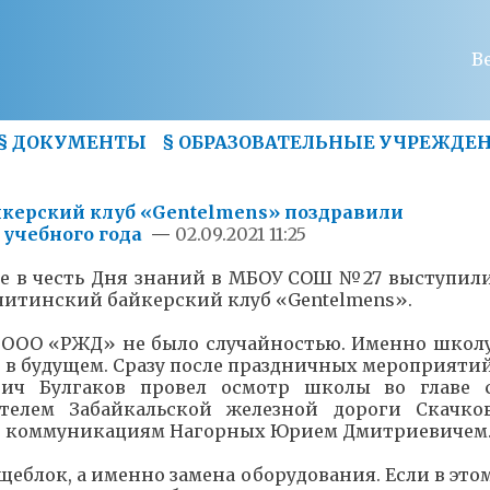
В
§
ДОКУМЕНТЫ
§
ОБРАЗОВАТЕЛЬНЫЕ УЧРЕЖДЕ
керский клуб «Gentelmens» поздравили
учебного года
—
02.09.2021 11:25
ке в честь Дня знаний в МБОУ СОШ №27 выступил
итинский байкерский клуб «Gentelmens».
 ООО «РЖД» не было случайностью. Именно школ
 в будущем. Сразу после праздничных мероприяти
ич Булгаков провел осмотр школы во главе 
телем Забайкальской железной дороги Скачко
по коммуникациям Нагорных Юрием Дмитриевичем
еблок, а именно замена оборудования. Если в это