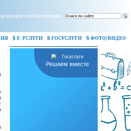
ерсия для слабовидящих
НИЯ
§ Е-УСЛУГИ
§ ГОСУСЛУГИ
§
ФОТО/ВИДЕО
Решаем вместе
и
у
й
с
в
.
м