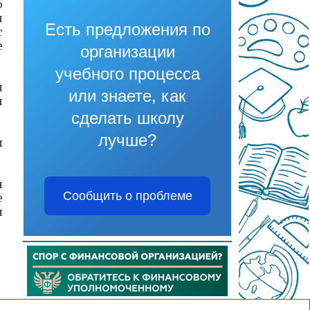
о
и
Есть предложения по
т
е
организации
учебного процесса
я
или знаете, как
и
сделать школу
лучше?
л
я
Сообщить о проблеме
е
я