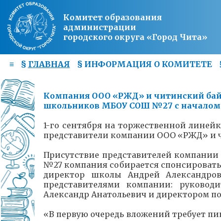
Комитет образования
администрации
городского округа «Город Чита»
≡
§
ГЛАВНАЯ
§
ИНФОРМАЦИЯ О КОМИТЕТЕ
Компания ООО «РЖД» и читинский бай
школьников МБОУ СОШ №27 с началом 
1-го сентября на торжественной линей
представители компании ООО «РЖД» и ч
Присутствие представителей компании
№27 компания собирается спонсировать
директор школы Андрей Александров
представителями компании: руководи
Александр Анатольевич и директором 
«В первую очередь вложений требует пищ