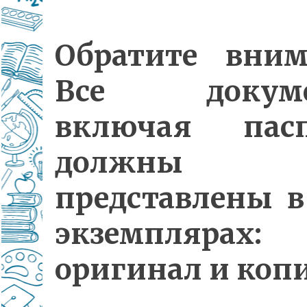
Обратите вним
Все докуме
включая пасп
должны б
представлены в
экземплярах:
оригинал и копи