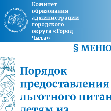
Комитет
образования
администрации
городского
округа «Город
Чита»
§ МЕН
Порядок
предоставления
льготного пита
детям из