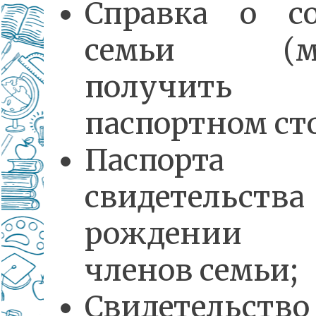
Справка о со
семьи (м
получит
паспортном сто
Паспорт
свидетельс
рождении 
членов семьи;
Свидетельс