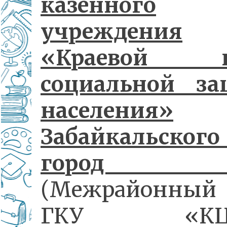
казенного
учреждения
«Краевой ц
социальной з
населения»
Забайкальского
город Ч
(Межрайонный 
ГКУ «КЦС