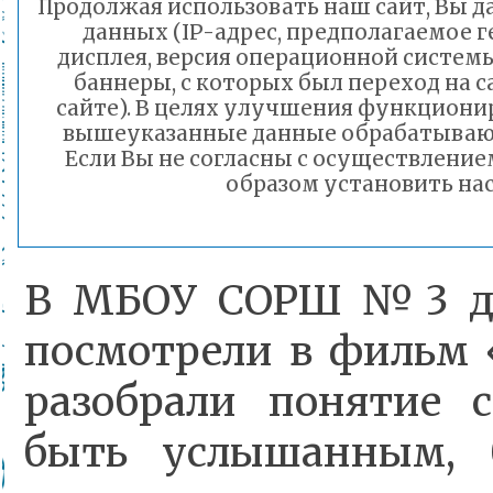
Продолжая использовать наш сайт, Вы да
данных (IP-адрес, предполагаемое г
значит, что всё бол
дисплея, версия операционной системы
баннеры, с которых был переход на 
детей и взрослых 
сайте). В целях улучшения функциони
вышеуказанные данные обрабатываютс
процесс созидания
Если Вы не согласны с осуществлени
образом установить нас
среды, в которой мы 
В МБОУ СОРШ №3 де
посмотрели в фильм 
разобрали понятие с
быть услышанным, 