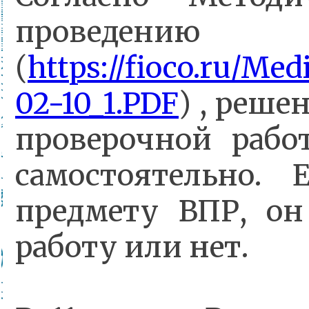
прове
(
https://fioco.ru/Me
02-10_1.PDF
) , реше
проверочной рабо
самостоятельно.
предмету ВПР, он
работу или нет.