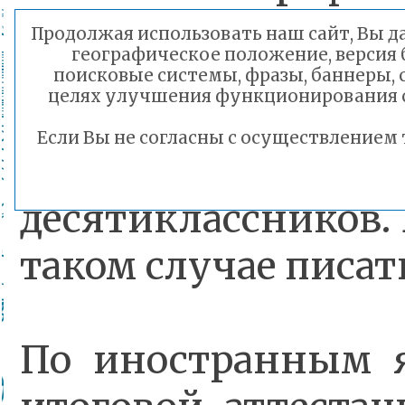
учеников 10 или 11 
Продолжая использовать наш сайт, Вы да
географическое положение, версия 
учебного плана. 
поисковые системы, фразы, баннеры, с
целях улучшения функционирования с
учебному плану зак
Если Вы не согласны с осуществлением
проведет ВПР по 
десятиклассников. 
таком случае писат
По иностранным я