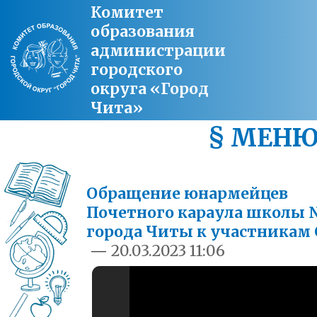
Комитет
образования
администрации
городского
округа «Город
Чита»
§ МЕН
Обращение юнармейцев
Почетного караула школы
города Читы к участникам
—
20.03.2023 11:06