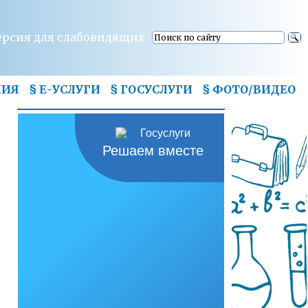
ерсия для слабовидящих
НИЯ
§ Е-УСЛУГИ
§ ГОСУСЛУГИ
§
ФОТО/ВИДЕО
Решаем вместе