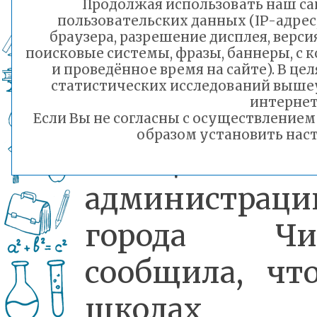
Продолжая использовать наш сай
Читы Окса
пользовательских данных (IP-адрес
браузера, разрешение дисплея, верси
Ивановна Ки
поисковые системы, фразы, баннеры, с 
и проведённое время на сайте). В ц
во вре
статистических исследований выше
интернет
планерного
Если Вы не согласны с осуществление
образом установить наст
совещания
администраци
города Чи
сообщила, чт
школах