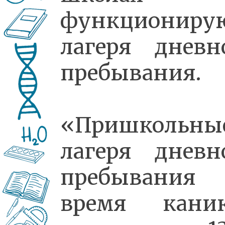
функциониру
лагеря дневн
пребывания.
«Пришкольны
лагеря дневн
пребывания
время кани