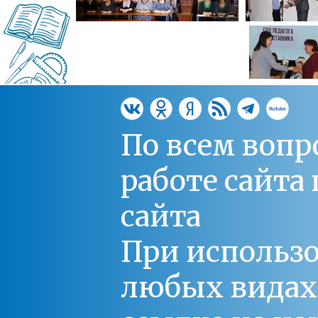
По всем вопр
работе сайт
сайта
При использо
любых видах С