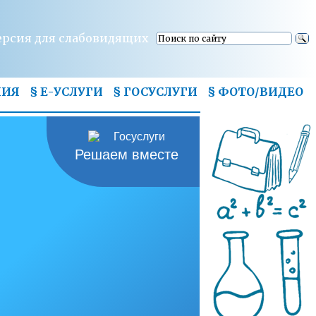
ерсия для слабовидящих
НИЯ
§ Е-УСЛУГИ
§ ГОСУСЛУГИ
§
ФОТО/ВИДЕО
Решаем вместе