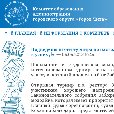
Комитет образования
администрации
городского округа «Город Чита»
≡
§
ГЛАВНАЯ
§
ИНФОРМАЦИЯ О КОМИТЕТЕ
Подведены итоги турнира по наст
к успеху!»
—
04.04.2023 16:44
Школьники и студенческая моло
интегрированном турнире по насто
успеху!», который прошел на базе Заб
Открывая турнир и.о. ректора 
участникам хорошего настрое
Законодательного собрания Заб.к
молодёжь, которая имеет приоритет
Главный судья соревнований, судь
Кохан поблагодарил представителей