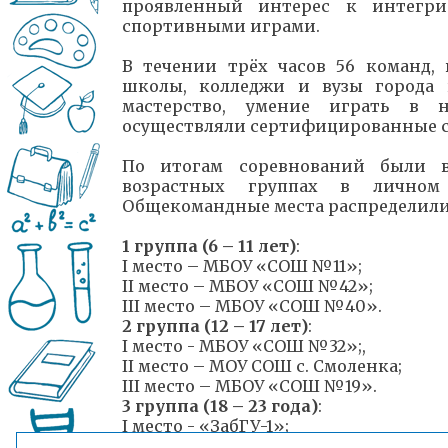
проявленный интерес к интегри
спортивными играми.
В течении трёх часов 56 команд, 
школы, колледжи и вузы города 
мастерство, умение играть в н
осуществляли сертифицированные с
По итогам соревнований были 
возрастных группах в личном 
Общекомандные места распределили
1 группа (6 – 11 лет)
:
I место – МБОУ «СОШ №11»;
II место – МБОУ «СОШ №42»;
III место – МБОУ «СОШ №40».
2 группа (12 – 17 лет)
:
I место - МБОУ «СОШ №32»;,
II место – МОУ СОШ с. Смоленка;
III место – МБОУ «СОШ №19».
3 группа (18 – 23 года)
:
I место - «ЗабГУ-1»;
II место – «ЧПК» (Читинский педаго