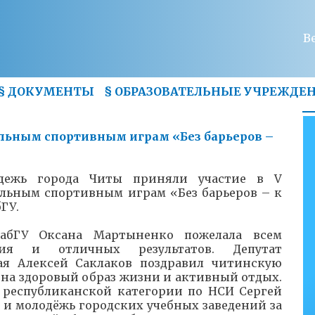
В
§
ДОКУМЕНТЫ
§
ОБРАЗОВАТЕЛЬНЫЕ УЧРЕЖДЕ
ольным спортивным играм «Без барьеров –
дежь города Читы приняли участие в V
льным спортивным играм «Без барьеров – к
ГУ.
ЗабГУ Оксана Мартыненко пожелала всем
ния и отличных результатов. Депутат
рая Алексей Саклаков поздравил читинскую
 на здоровый образ жизни и активный отдых.
я республиканской категории по НСИ Сергей
 и молодёжь городских учебных заведений за