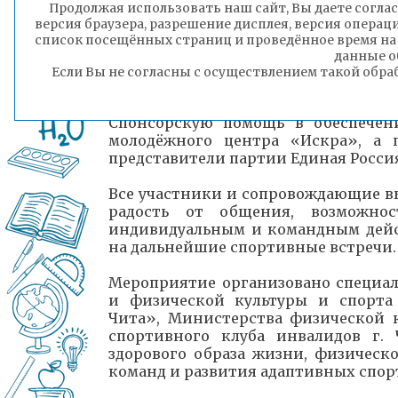
Продолжая использовать наш сайт, Вы даете соглас
III место – «ЗабТПТиС» (Забайкаль
версия браузера, разрешение дисплея, версия операц
и сервиса).
список посещённых страниц и проведённое время на
Активную помощь в проведении 
данные о
инвалидностью и ОВЗ оказывали во
Если Вы не согласны с осуществлением такой обра
преподаватели факультета Анна Шиба
Спонсорскую помощь в обеспечен
молодёжного центра «Искра», а 
представители партии Единая Росси
Все участники и сопровождающие вы
радость от общения, возможност
индивидуальным и командным дейс
на дальнейшие спортивные встречи.
Мероприятие организовано специал
и физической культуры и спорта
Чита», Министерства физической к
спортивного клуба инвалидов г.
здорового образа жизни, физическ
команд и развития адаптивных спор