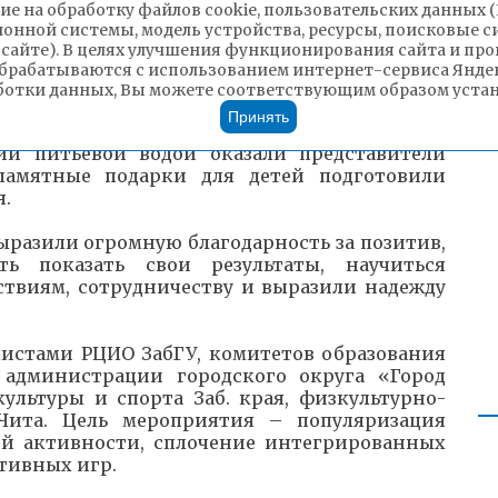
ие на обработку файлов cookie, пользовательских данных 
ский техникум профессиональных технологий
ионной системы, модель устройства, ресурсы, поисковые си
 сайте). В целях улучшения функционирования сайта и п
соревнований и сопровождении детей с
брабатываются с использованием интернет-сервиса Яндек
лонтёры ССПО «Ойкос» и студенты ФФКиС, и
ботки данных, Вы можете соответствующим образом устано
ева, Ольга Клименко.
Принять
ии питьевой водой оказали представители
памятные подарки для детей подготовили
я.
разили огромную благодарность за позитив,
ь показать свои результаты, научиться
твиям, сотрудничеству и выразили надежду
истами РЦИО ЗабГУ, комитетов образования
 администрации городского округа «Город
ультуры и спорта Заб. края, физкультурно-
 Чита. Цель мероприятия – популяризация
ой активности, сплочение интегрированных
тивных игр.