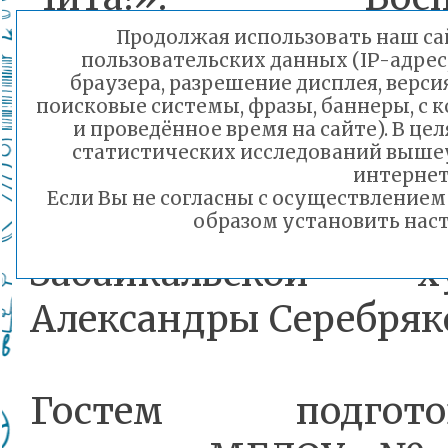
подготовительно
Продолжая использовать наш сай
пользовательских данных (IP-адрес
стали участ
браузера, разрешение дисплея, верси
поисковые системы, фразы, баннеры, с 
музыкальной гостин
и проведённое время на сайте). В ц
статистических исследований выше
и музыка нашего г
интернет
Если Вы не согласны с осуществление
выставки к
образом установить наст
Забайкальской х
Александры Серебряк
Гостем подготов