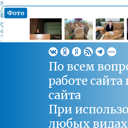
Фото
По всем вопр
работе сайт
сайта
При использо
любых видах С