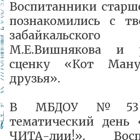
Воспитанники старш
познакомились с тв
забайкальског
М.Е.Вишнякова и р
сценку «Кот Ман
друзья».
В МБДОУ №53 
тематический день 
ЧИТА-лии!». Восп