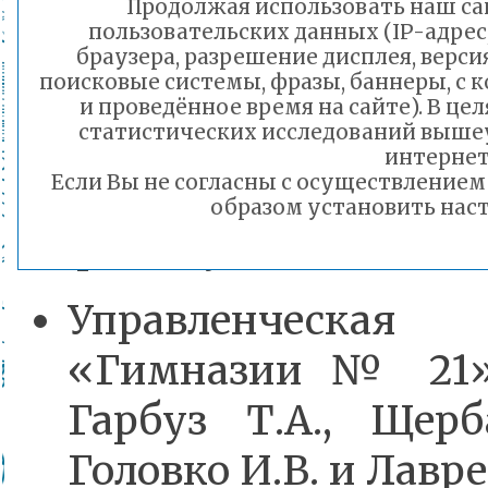
Продолжая использовать наш сай
пользовательских данных (IP-адрес
рассмотрены темы 
браузера, разрешение дисплея, верси
поисковые системы, фразы, баннеры, с 
родителями» и «Со
и проведённое время на сайте). В ц
статистических исследований выше
образовательная среда
интернет
Если Вы не согласны с осуществление
образом установить наст
Перед слушателями в
Управленческа
«Гимназии № 21»
Гарбуз Т.А., Щерб
Головко И.В. и Лавре