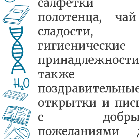
салфетки
полотенца, ча
сладости,
гигиенические
принадлежности
также
поздравительны
открытки и пис
с добры
пожеланиями 