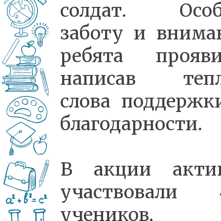
солдат. Осо
заботу и внима
ребята прояви
написав теп
слова поддержк
благодарности.
В акции акти
участвовали 
учеников, 5