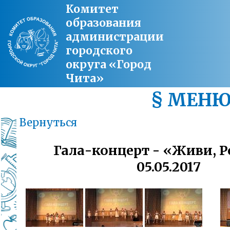
Комитет
образования
администрации
городского
округа «Город
Чита»
§ МЕН
Вернуться
Гала-концерт - «Живи, Р
05.05.2017