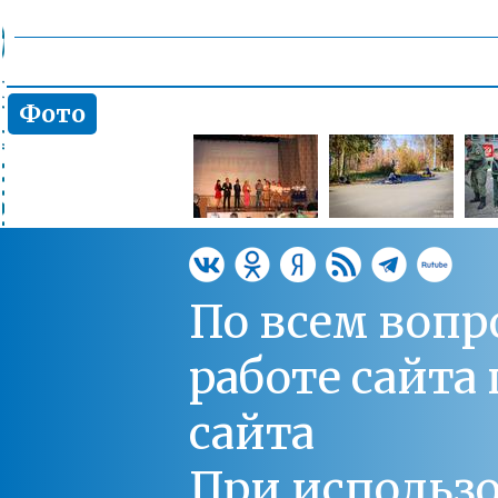
Фото
По всем вопр
работе сайт
сайта
При использо