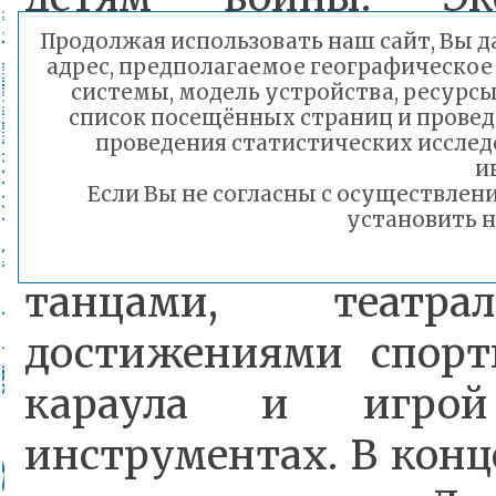
Почетный караул «
Продолжая использовать наш сайт, Вы да
адрес, предполагаемое географическое 
«ТОК-16» с интерак
системы, модель устройства, ресурсы
список посещённых страниц и провед
войне.
проведения статистических иссле
и
Если Вы не согласны с осуществле
установить н
После экскурсии прош
танцами, театра
достижениями спорт
караула и игро
инструментах. В конц