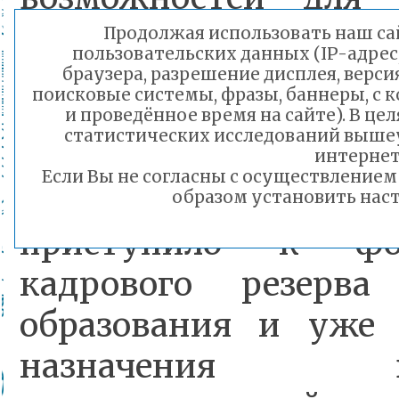
также организаци
Продолжая использовать наш сай
пользовательских данных (IP-адрес
патриотического восп
браузера, разрешение дисплея, верси
поисковые системы, фразы, баннеры, с 
и проведённое время на сайте). В ц
статистических исследований выше
Также глава Минп
интернет
Если Вы не согласны с осуществление
рассказал, что 
образом установить наст
приступило к фо
кадрового резерва
образования и уже 
назначения вы