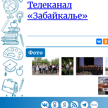
Телеканал
«Забайкалье»
Фото