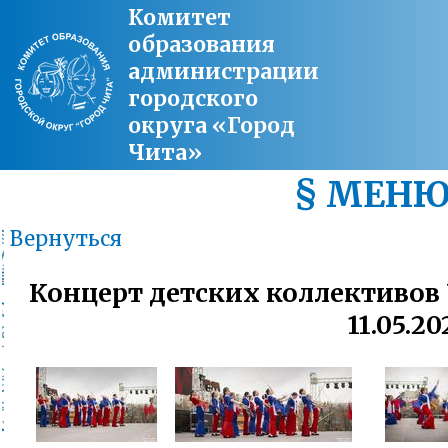
Комитет
образования
администрации
городского
округа «Город
Чита»
§ МЕН
Вернуться
Концерт детских коллективов
11.05.20