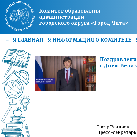
Комитет образования
администрации
городского округа «Город Чита»
≡
§
ГЛАВНАЯ
§
ИНФОРМАЦИЯ О КОМИТЕТЕ
Поздравлени
с Днем Вели
Гэсэр Раднаев
Пресс-секретарь