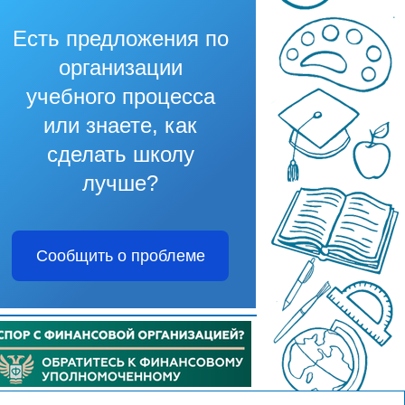
Есть предложения по
организации
учебного процесса
или знаете, как
сделать школу
лучше?
Сообщить о проблеме