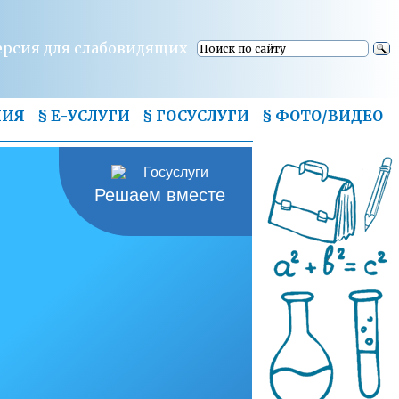
ерсия для слабовидящих
НИЯ
§ Е-УСЛУГИ
§ ГОСУСЛУГИ
§
ФОТО/ВИДЕО
Решаем вместе