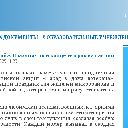
В
§
ДОКУМЕНТЫ
§
ОБРАЗОВАТЕЛЬНЫЕ УЧРЕЖДЕ
най»: Праздничный концерт в рамках акции
025 11:23
организовали замечательный праздничный
сийской акции «Парад у дома ветерана».
оящий праздник для жителей микрорайона и
ей войны, которые смогли присутствовать на
ена любимыми песнями военных лет, яркими
роникновенным исполнением стихотворений
 душу в свои выступления, создавая особую
радости. Каждый номер вызывал в сердцах