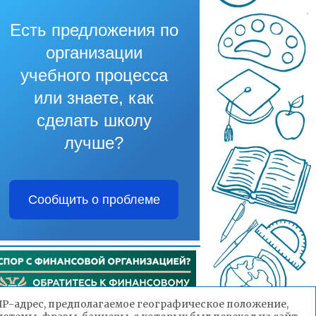
Есть предложения по
организации
учебного процесса
или знаете, как
сделать школу
лучше?
Сообщить о проблеме
(IP-адрес, предполагаемое географическое положение,