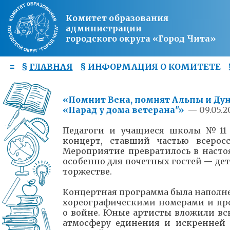
Комитет образования
администрации
городского округа «Город Чита»
≡
§
ГЛАВНАЯ
§
ИНФОРМАЦИЯ О КОМИТЕТЕ
«Помнит Вена, помнят Альпы и Ду
«Парад у дома ветерана"»
—
09.05.2
Педагоги и учащиеся школы №11 
концерт, ставший частью всерос
Мероприятие превратилось в наст
особенно для почетных гостей — дет
торжестве.
Концертная программа была наполн
хореографическими номерами и п
о войне. Юные артисты вложили всю
атмосферу единения и искренней 