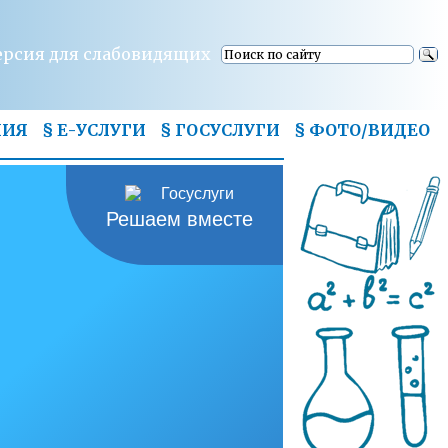
ерсия для слабовидящих
НИЯ
§ Е-УСЛУГИ
§ ГОСУСЛУГИ
§
ФОТО/ВИДЕО
Решаем вместе