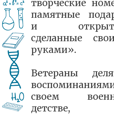
творческие номе
памятные пода
и открытк
сделанные сво
руками».
Ветераны деля
воспоминаниям
своем военн
детстве,