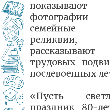
показывают
фотографии
семейные
реликвии,
рассказываю
трудовых подви
послевоенных ле
«Пусть свет
праздник 80-ле