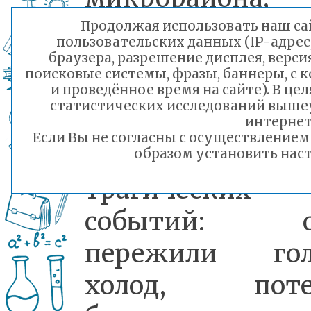
детство пришл
Продолжая использовать наш сай
пользовательских данных (IP-адрес
на военные го
браузера, разрешение дисплея, верси
поисковые системы, фразы, баннеры, с 
Эти люди, буд
и проведённое время на сайте). В ц
статистических исследований выше
совсем юным
интернет
Если Вы не согласны с осуществление
стали свидетел
образом установить наст
трагических
событий: о
пережили гол
холод, поте