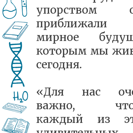
упорством о
приближали
мирное будущ
которым мы жи
сегодня.
«Для нас оч
важно, что
каждый из э
удивительных