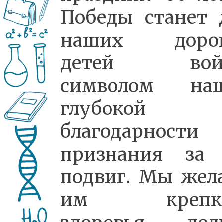
Победы станет 
наших дорог
детей вой
символом на
глубокой
благодарност
признания за
подвиг. Мы жел
им крепко