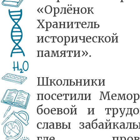
«Орлёнок
Хранитель
исторической
памяти».
Школьники
посетили Мемор
боевой и трудо
славы забайкаль
где прове