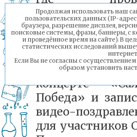
экскурсию памя
Продолжая использовать наш сай
пользовательских данных (IP-адрес
Ребята участвов
браузера, разрешение дисплея, верси
поисковые системы, фразы, баннеры, с 
в митинге и ак
и проведённое время на сайте). В ц
статистических исследований выше
«Детям войн
интернет
Если Вы не согласны с осуществление
выступили 
образом установить наст
концерте «Сал
Победа» и запис
видео-поздравле
для участников 