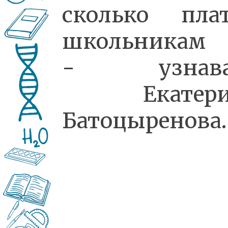
сколько пла
школьникам
- узнава
Екатери
Батоцыренова.