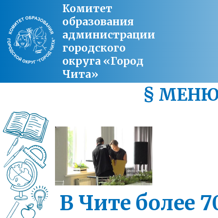
Комитет
образования
администрации
городского
округа «Город
Чита»
§ МЕН
В Чите более 7