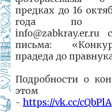
предках до 16 октя
года по ад
info@zabkray.er.ru
письма: «Конк
прадеда до правнук
Подробности о кон
этом по
-
https://vk.cc/cQbPlA