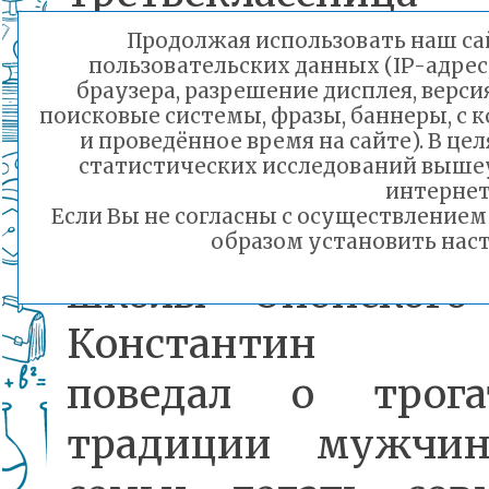
Середкина из
Продолжая использовать наш сай
пользовательских данных (IP-адрес
Нерчинский 
браузера, разрешение дисплея, верси
поисковые системы, фразы, баннеры, с 
рассказала о
и проведённое время на сайте). В ц
статистических исследований выше
семейном древе, а 
интернет
Если Вы не согласны с осуществление
класса Верхнецасу
образом установить наст
школы Ононского
Константин Р
поведал о трога
традиции мужчин