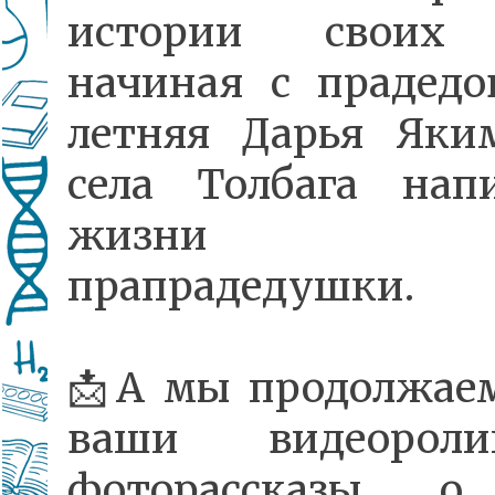
истории своих 
начиная с прадедов
летняя Дарья Яки
села Толбага нап
жизни св
прапрадедушки.
📩А мы продолжае
ваши видеоро
фоторассказы о