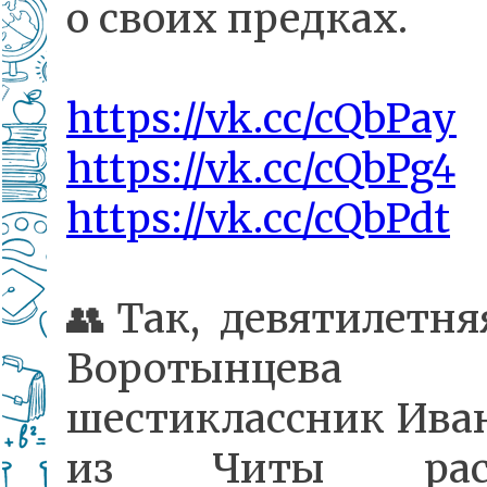
о своих предках.
https://vk.cc/cQbPay
https://vk.cc/cQbPg4
https://vk.cc/cQbPdt
👥Так, девятилетня
Воротынце
шестиклассник Иван
из Читы расс