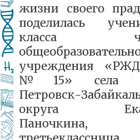
жизни своего пра
поделилась уче
класса час
общеобразовательно
учреждения «РЖД
№15» села То
Петровск-Забайкаль
округа Екат
Паночкина,
третьеклассница