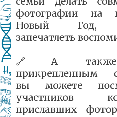
семьи делать сов
фотографии на 
Новый Год, 
запечатлеть воспом
🔗А такж
прикрепленным с
вы можете посм
участников кон
приславших фотор