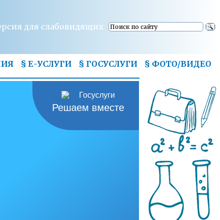
ерсия для слабовидящих
НИЯ
§ Е-УСЛУГИ
§ ГОСУСЛУГИ
§
ФОТО/ВИДЕО
Решаем вместе