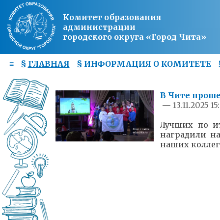
Комитет образования
администрации
городского округа «Город Чита»
≡
§
ГЛАВНАЯ
§
ИНФОРМАЦИЯ О КОМИТЕТЕ
В Чите проше
—
13.11.2025 15
Лучших по и
наградили н
наших коллег