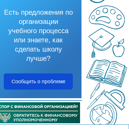
Есть предложения по
организации
учебного процесса
или знаете, как
сделать школу
лучше?
Сообщить о проблеме