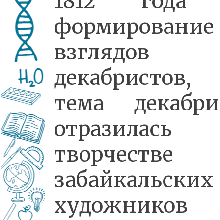
1812 года
формирование
взглядов
декабристов, 
тема декабри
отразилас
творчестве
забайкальских
художнико