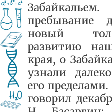
Забайкальем.
пребывание д
новый тол
развитию наш
края, о Забайк
узнали далеко
его пределами.
говорил декаб
Н. Басаргин: