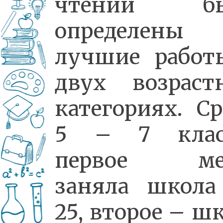
чтений б
определены
лучшие работ
двух возраст
категориях. С
5 – 7 клас
первое ме
заняла школ
25, второе – ш