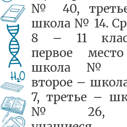
№ 40, треть
школа № 14. С
8 – 11 клас
первое мест
школа № 
второе – школ
7, третье – ш
№ 26, э
учащиеся