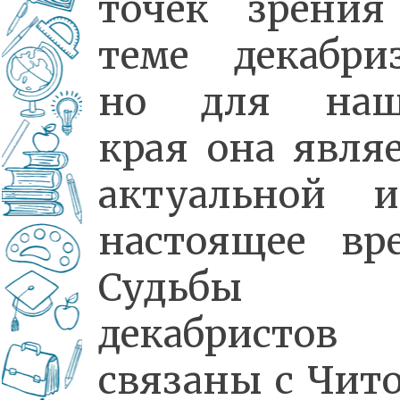
точек зрения
теме декабриз
но для наш
края она явля
актуальной 
настоящее вре
Судьбы 1
декабристов
связаны с Чит