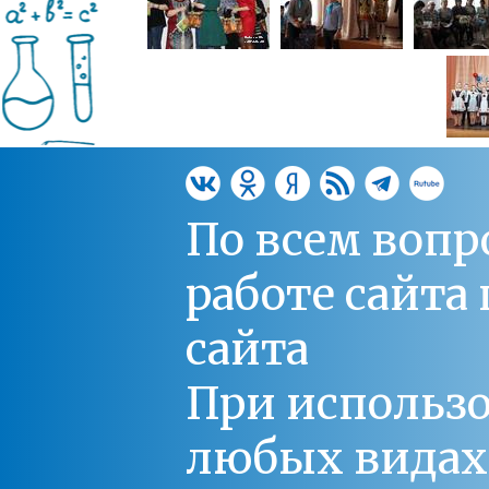
По всем вопр
работе сайт
сайта
При использо
любых видах С