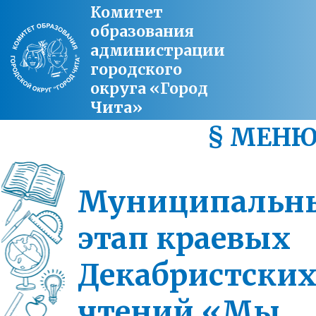
Комитет
образования
администрации
городского
округа «Город
Чита»
§ МЕН
Муниципальн
этап краевых
Декабристски
чтений «Мы