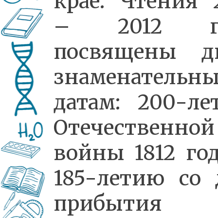
крае. Чтения 
– 2012 г
посвящены д
знаменательн
датам: 200-ле
Отечественной
войны 1812 го
185-летию со 
прибытия