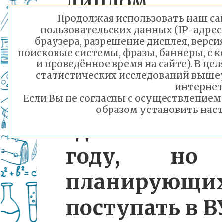
диплом
Продолжая использовать наш сай
образован
пользовательских данных (IP-адрес
браузера, разрешение дисплея, верси
2026 году.
поисковые системы, фразы, баннеры, с 
и проведённое время на сайте). В ц
обучающихся
статистических исследований выше
интернет
СПО
, жела
Если Вы не согласны с осуществление
образом установить наст
сдать ЕГЭ в 
году, но
планирующи
поступать в В