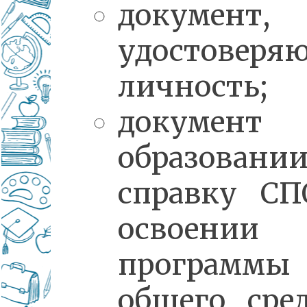
документ,
удостоверя
личность;
докумен
образовани
справку СП
освоении
программы
общего сре