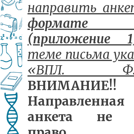
направить анк
формат
(приложение 1
теме письма ук
«ВПЛ. Ф.И
ВНИМАНИЕ!!
Направленная
анкета не 
право 