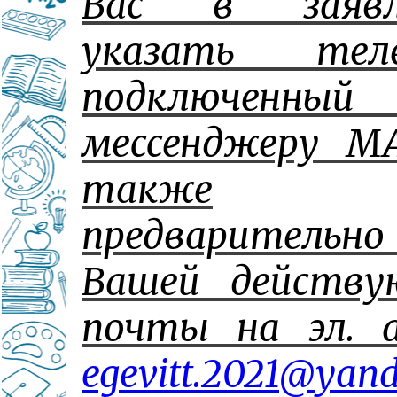
Вас в заявл
указать теле
подключенн
мессенджеру М
также
предваритель
Вашей действу
почты на эл. а
egevitt
.2021@
yan