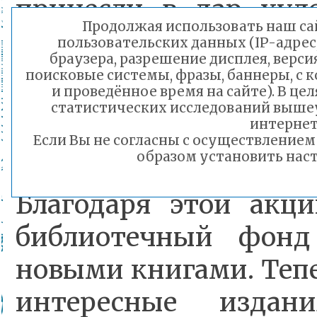
принесли в дар худ
Продолжая использовать наш сай
литературу, позн
пользовательских данных (IP-адрес
браузера, разрешение дисплея, верси
энциклопедии и д
поисковые системы, фразы, баннеры, с 
и проведённое время на сайте). В ц
издания, которые 
статистических исследований выше
интернет
хранят.
Если Вы не согласны с осуществление
образом установить наст
Благодаря этой акц
библиотечный фонд
новыми книгами. Тепе
интересные издани