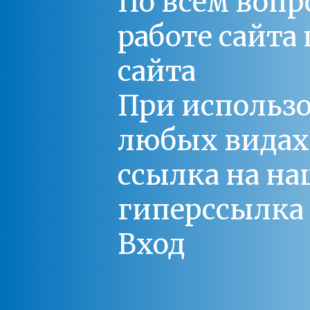
По всем вопр
работе сайт
сайта
При использо
любых видах С
ссылка на на
гиперссылка 
Вход