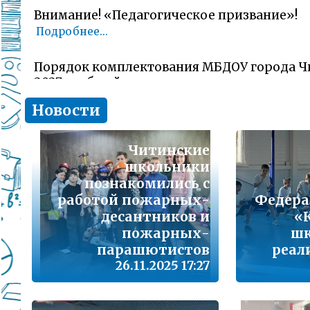
Внимание! «Педагогическое призвание»!
Подробнее...
Порядок комплектования МБДОУ города Ч
2027 учебный год
Подробнее...
Новости
Комитет образования Читы напоминает о 
заявлений об участии в ГИА-11 (ЕГЭ)
Читинские
школьники
Подробнее...
познакомились с
работой пожарных-
Федера
В сезон гриппа и острых респираторных и
десантников и
«
наша с Вами общая задача – не допустить 
заболеваемости
пожарных-
шк
Подробнее...
парашютистов
реал
26.11.2025 17:27
Лицам, желающим сдать единый государс
(далее ЕГЭ) в 2026 году