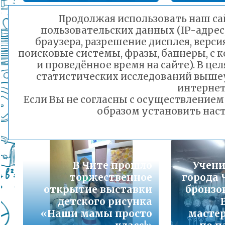
Подробнее...
Продолжая использовать наш сай
пользовательских данных (IP-адрес
Порядок предоставления льготного питани
браузера, разрешение дисплея, верси
малоимущих семей
поисковые системы, фразы, баннеры, с 
На Читинской
Подробнее...
и проведённое время на сайте). В ц
авиабазе
статистических исследований выше
организовали
В чи
Горячая линия по вопросам школьного обр
интернет
экскурсию для
№25 гот
30-21
Если Вы не согласны с осуществление
школьников
Подробнее...
образом установить наст
25.11.2025 22:45
Телефон горячей линии по вопросам орга
дошкольного образования и тел 32-41-13
Подробнее...
В Чите прошло
Учени
торжественное
города 
открытие выставки
бронзо
детского рисунка
«Наши мамы просто
масте