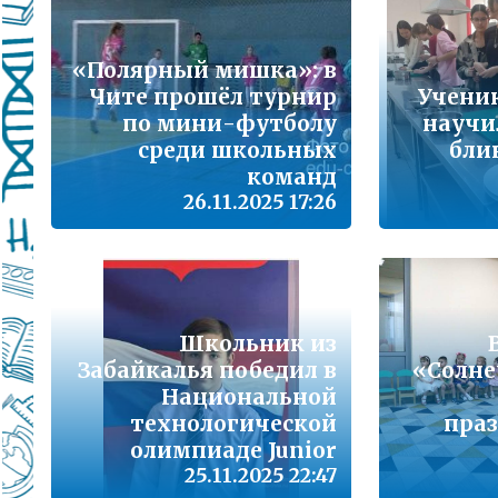
Подробнее...
Школа управленческого резерва: Ваш шанс 
«Полярный мишка»: в
Подробнее...
Чите прошёл турнир
Учени
по мини-футболу
научи
ВАШ РЕБЁНОК ИДЁТ В ДЕТСКИЙ САД
среди школьных
бли
команд
Подробнее...
26.11.2025 17:26
Детский телефон доверия
Подробнее...
«Горячая линия» для сообщения информац
находящихся в социально опасной ситуац
Школьник из
Подробнее...
Забайкалья победил в
«Солн
Национальной
технологической
праз
Телефон горячей линии по вопросам орга
проведения государственной итоговой атт
олимпиаде Junior
образовательным программам основного 
25.11.2025 22:47
образования и среднего общего образовани