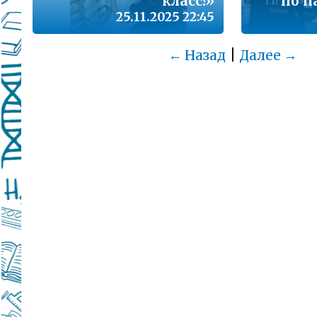
класс!»
по п
25.11.2025 22:45
|
← Назад
Далее →