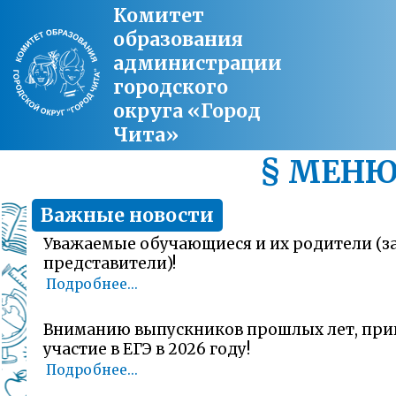
Комитет
образования
администрации
городского
округа «Город
Чита»
§ МЕН
Важные новости
Уважаемые обучающиеся и их родители (
представители)!
Подробнее...
Вниманию выпускников прошлых лет, пр
участие в ЕГЭ в 2026 году!
Подробнее...