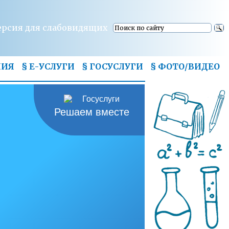
ерсия для слабовидящих
НИЯ
§ Е-УСЛУГИ
§ ГОСУСЛУГИ
§
ФОТО/ВИДЕО
Решаем вместе