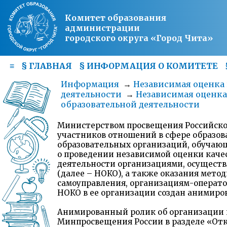
Комитет образования
администрации
городского округа «Город Чита»
≡
§
ГЛАВНАЯ
§
ИНФОРМАЦИЯ О КОМИТЕТЕ
Информация
→
Независимая оценка 
деятельности
→
Независимая оценка
образовательной деятельности
Министерством просвещения Российско
участников отношений в сфере образов
образовательных организаций, обучающ
о проведении независимой оценки каче
деятельности организациями, осущест
(далее – НОКО), а также оказания мето
самоуправления, организациям-операт
НОКО в ее организации создан анимиро
Анимированный ролик об организации 
Минпросвещения России в разделе «От