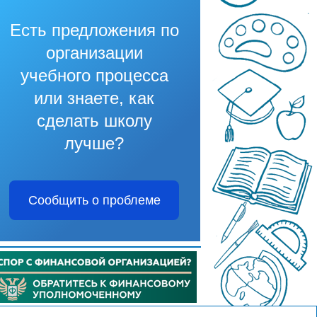
Есть предложения по
организации
учебного процесса
или знаете, как
сделать школу
лучше?
Сообщить о проблеме