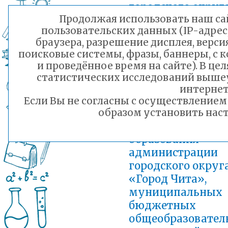
городского округ
Продолжая использовать наш сай
«Город Чита»,
пользовательских данных (IP-адрес
муниципальных
браузера, разрешение дисплея, верси
бюджетных
поисковые системы, фразы, баннеры, с 
общеобразовател
и проведённое время на сайте). В ц
организаций на
статистических исследований выше
сентябрь 2023 г.
интернет
Если Вы не согласны с осуществление
Добавлен: 30.08.2023 13:31
План работы
образом установить наст
Комитета
образования
администрации
городского округ
«Город Чита»,
муниципальных
бюджетных
общеобразовател