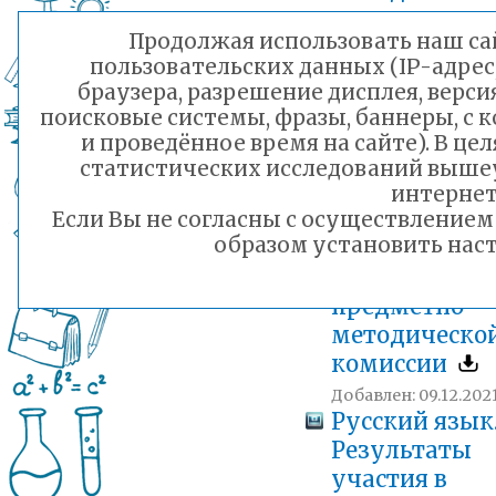
комиссии
Продолжая использовать наш сай
муниципальн
пользовательских данных (IP-адрес
этапа
браузера, разрешение дисплея, верси
Добавлен: 13.12.2021
поисковые системы, фразы, баннеры, с 
Химия. Прото
и проведённое время на сайте). В ц
муниципальн
статистических исследований выше
этапа
интернет
Если Вы не согласны с осуществление
Добавлен: 13.12.2021
образом установить наст
Русский язык
Протокол ра
предметно-
методическо
комиссии
Добавлен: 09.12.2021
Русский язык
Результаты
участия в