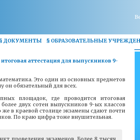
В
§
ДОКУМЕНТЫ
§
ОБРАЗОВАТЕЛЬНЫЕ УЧРЕЖДЕ
 итоговая аттестация для выпускников 9-
математика. Это один из основных предметов
 он обязательный для всех.
ых площадок, где проводится итоговая
ь более двух сотен выпускников 9-ых классов
го же в краевой столице экзамены сдают почти
иков. По краю цифра тоже внушительная.
пункт проведения экзаменов. Более 8 тысяч