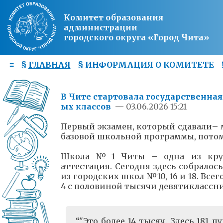
Комитет образования
администрации
городского округа «Город Чита»
≡
§
ГЛАВНАЯ
§
ИНФОРМАЦИЯ О КОМИТЕТЕ
В Чите стартовала государственная
ых классов
—
03.06.2026 15:21
Первый экзамен, который сдавали– 
базовой школьной программы, потому
Школа №1 Читы – одна из крупн
аттестация. Сегодня здесь собралос
из городских школ №10, 16 и 18. Все
4 с половиной тысячи девятиклассн
"Это более 14 тысяч. Здесь 181 