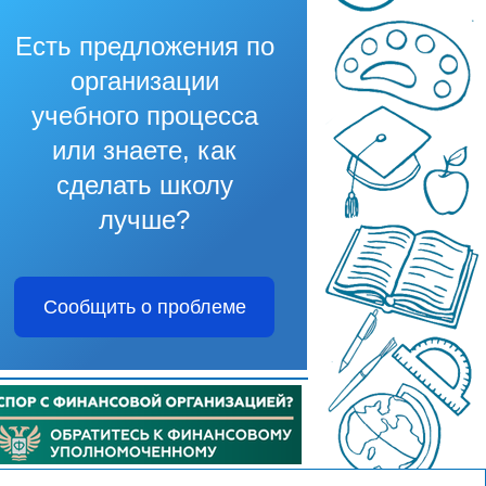
Есть предложения по
организации
учебного процесса
или знаете, как
сделать школу
лучше?
Сообщить о проблеме