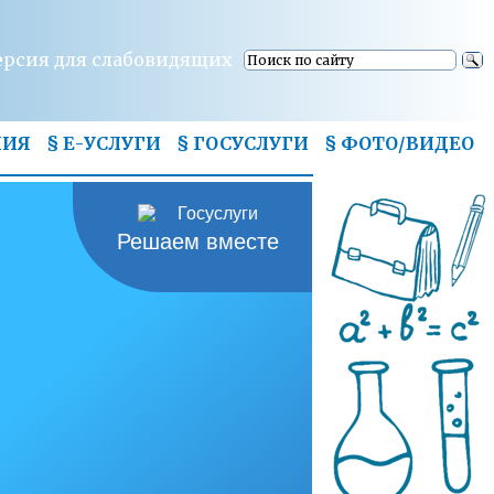
ерсия для слабовидящих
НИЯ
§ Е-УСЛУГИ
§ ГОСУСЛУГИ
§
ФОТО/ВИДЕО
Решаем вместе