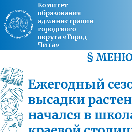
Комитет
образования
администрации
городского
округа «Город
Чита»
§ МЕН
Ежегодный сез
высадки расте
начался в школ
краевой столи