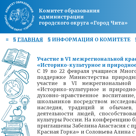
Комитет образования
администрации
городского округа «Город Чита»
≡
§
ГЛАВНАЯ
§
ИНФОРМАЦИЯ О КОМИТЕТЕ
Участие в VI межрегиональной кр
«Историко-культурное и природно
С 19 по 22 февраля учащиеся Мно
поддержке Министерства природн
участие в VI межрегиональной 
«Историко-культурное и природн
духовно-нравственное воспитание
школьников посредством исследов
наследия, традиций и обычаев
деятельности людей, способство
культуры России. На конференцию б
приглашены Забелина Анастасия с 
Красная Горка» и Соловьева Алина 