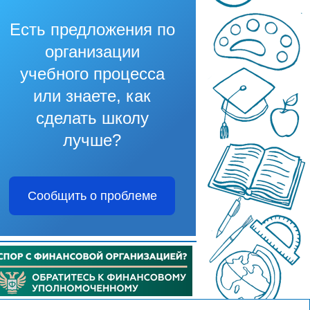
Есть предложения по
организации
учебного процесса
или знаете, как
сделать школу
лучше?
Сообщить о проблеме