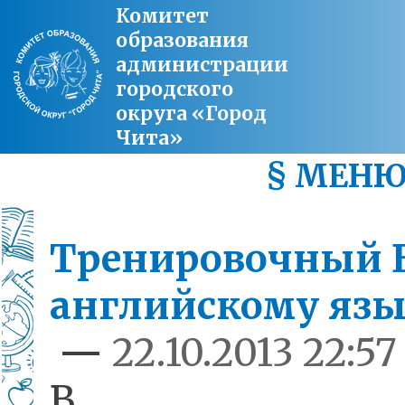
Комитет
образования
администрации
городского
округа «Город
Чита»
§ МЕН
Тренировочный Е
английскому яз
—
22.10.2013 22:57
В це