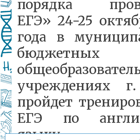
порядка пров
ЕГЭ» 24-25 октяб
года в муницип
бюджетных
общеобразовател
учреждениях г
пройдет тренир
ЕГЭ по англи
языку 