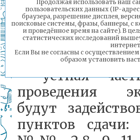
Продолжая использовать наш сай
одиннадцатиклас
пользовательских данных (IP-адрес
браузера, разрешение дисплея, верси
Экзамен состоитс
поисковые системы, фразы, баннеры, с 
и проведённое время на сайте). В ц
статистических исследований выше
этапа: 24 окт
интернет
Если Вы не согласны с осуществление
письменно, 25 
образом установить наст
- устная част
проведения эк
будут задейств
пунктов сдачи: