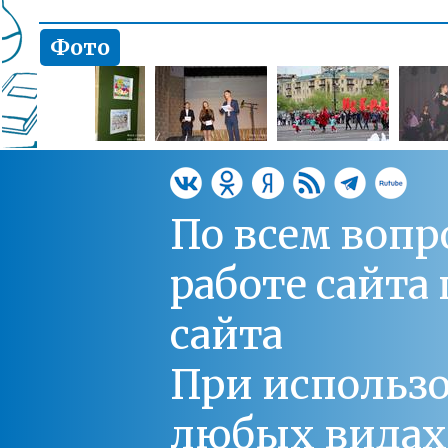
Фото
По всем вопр
работе сайт
сайта
При использо
любых видах С