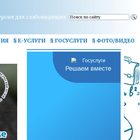
ерсия для слабовидящих
НИЯ
§ Е-УСЛУГИ
§ ГОСУСЛУГИ
§
ФОТО/ВИДЕО
Решаем вместе