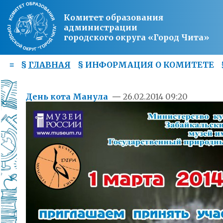
Комитет образования
администрации
городского округа «Город Чита»
≡
§
ГЛАВНАЯ
§
ИНФОРМАЦИЯ О КОМИТЕТЕ
День кота Манула
—
26.02.2014 09:20