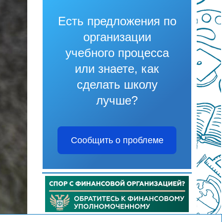
Есть предложения по
организации
учебного процесса
или знаете, как
сделать школу
лучше?
Сообщить о проблеме