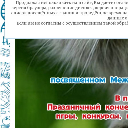
Продолжая использовать наш сайт, Вы даете соглас
версия браузера, разрешение дисплея, версия операц
список посещённых страниц и проведённое время на
данные о
Если Вы не согласны с осуществлением такой обра