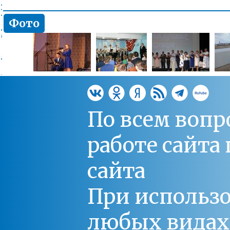
Фото
По всем вопр
работе сайт
сайта
При использо
любых видах С