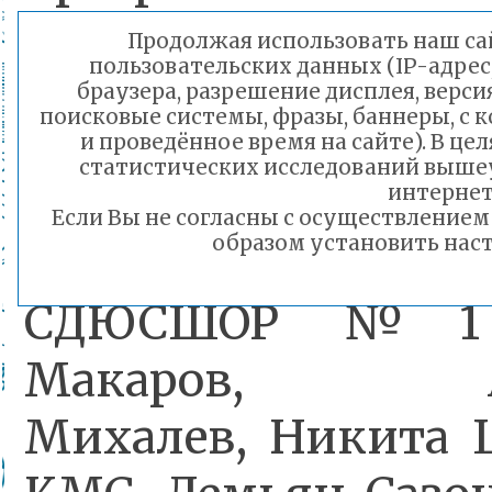
чемпионате уча
Продолжая использовать наш сай
пользовательских данных (IP-адрес
гимнасты 19
браузера, разрешение дисплея, верси
поисковые системы, фразы, баннеры, с 
рождения и старше
и проведённое время на сайте). В ц
статистических исследований выше
команду в пер
интернет
Если Вы не согласны с осуществление
образом установить наст
выступали у
СДЮСШОР №1 
Макаров, Ал
Михалев, Никита 