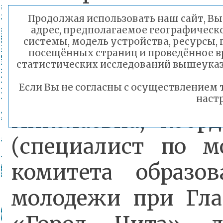
мероприятиям
Продолжая использовать наш сайт, Вы 
адрес, предполагаемое географическо
воспитывать ку
системы, модель устройства, ресурсы, 
посещённых страниц и проведённое вр
молодого нас
статистических исследований вышеуказ
- комментирует 
Если Вы не согласны с осуществлением
настр
Николаевна, коор
(специалист по м
комитета образов
молодежи при Глав