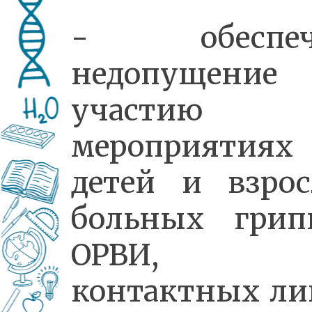
- обеспеч
недопущени
участию
мероприятиях
детей и взро
больных грип
ОРВИ,
контактных ли