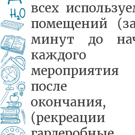
всех использу
помещений (з
минут до на
каждого
мероприяти
после 
окончания,
(рекреаци
гардеробные