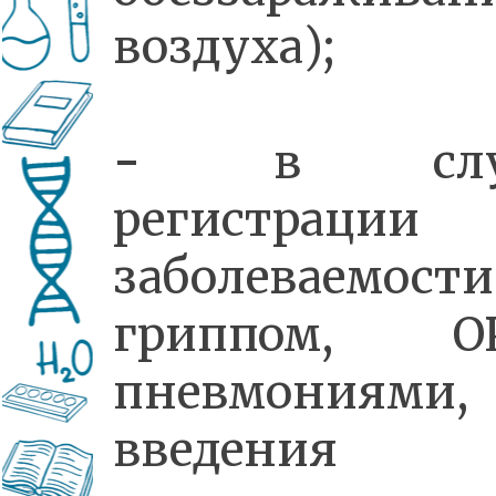
воздуха);
-
в слу
регистрации
заболеваемости
гриппом, ОР
пневмониями,
введения