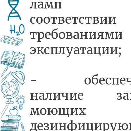
ламп
соответстви
требованиям
эксплуатации;
- обеспеч
наличие зап
моющих
дезинфициру