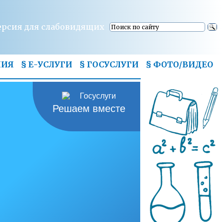
ерсия для слабовидящих
НИЯ
§ Е-УСЛУГИ
§ ГОСУСЛУГИ
§
ФОТО/ВИДЕО
Решаем вместе