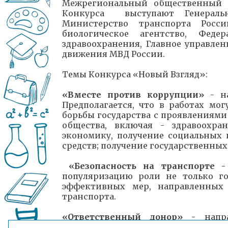
Межрегиональный общественный 
Конкурса выступают Генеральн
Министерство транспорта Росси
биологическое агентство, Фед
здравоохранения, Главное управле
движения МВД России.
Темы Конкурса «Новый Взгляд»:
«Вместе против коррупции»
- на
Предполагается, что в работах м
борьбы государства с проявлениями 
общества, включая - здравоохран
экономику, получение социальных 
средств; получение государственных
«Безопасность на транспорте 
популяризацию роли не только г
эффективных мер, направленных 
транспорта.
«Ответственный донор»
- напра
отношения к жизни человека, поск