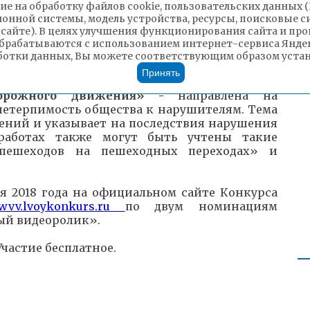
ие на обработку файлов cookie, пользовательских данных 
ионной системы, модель устройства, ресурсы, поисковые си
 сайте). В целях улучшения функционирования сайта и п
ицина»
- направлена на информирование
брабатываются с использованием интернет-сервиса Яндек
своевременной, доступной, качественной
ботки данных, Вы можете соответствующим образом устано
Принять
орожного движения» -
направлена на
етерпимость общества к нарушителям. Тема
ений и указывает на последствия нарушения
работах также могут быть учтены такие
 пешеходов на пешеходных переходах» и
я 2018 года на официальном сайте Конкурса
wvv.lvoykonkurs.ru
по двум номинациям
ый видеоролик».
 Участие бесплатное.