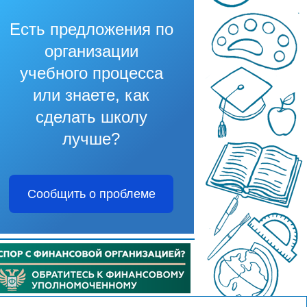
Есть предложения по
организации
учебного процесса
или знаете, как
сделать школу
лучше?
Сообщить о проблеме