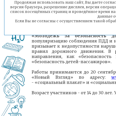
Продолжая использовать наш сайт, Вы даете соглас
жизнь.
версия браузера, разрешение дисплея, версия операц
список посещённых страниц и проведённое время на
«Доступная и качественная мед
данные о
граждан о правах на получение 
Если Вы не согласны с осуществлением такой обра
медицинской помощи.
«Молодежь за безопасность д
популяризацию соблюдения ПДД и н
призывает к недопустимости наруш
правил дорожного движения. В 
направления, как «безопасность
«безопасность детей-пассажиров».
Работы принимаются до 20 сентябр
«Новый Взгляд» по адресу:
w
- «социальный плакат» и «социальн
Возраст участников - от 14 до 30 лет.