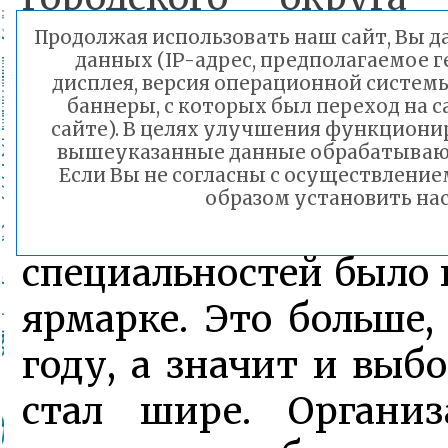
сейчас надо стремить
Продолжая использовать наш сайт, Вы да
данных (IP-адрес, предполагаемое г
ребята обратили вним
дисплея, версия операционной системы
баннеры, с которых был переход на 
профессии.
сайте). В целях улучшения функциони
вышеуказанные данные обрабатываютс
Если Вы не согласны с осуществлени
образом установить нас
Более трёх десятко
специальностей было 
ярмарке. Это больше
году, а значит и выб
стал шире. Организ