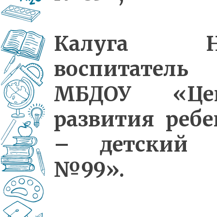
Калуга Н.
воспитатель
МБДОУ «Це
развития ребе
– детский 
№99».