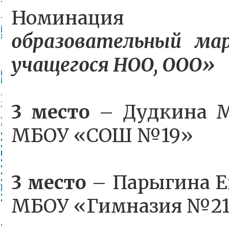
Номинаци
образовательный ма
учащегося НОО, ООО»
3 место
– Дудкина М
МБОУ «СОШ №19»
3 место
– Парыгина Ев
МБОУ «Гимназия №2