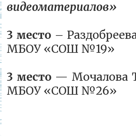
видеоматериалов»
3 место
– Раздобреев
МБОУ «СОШ №19»
3 место
— Мочалова Т
МБОУ «СОШ №26»