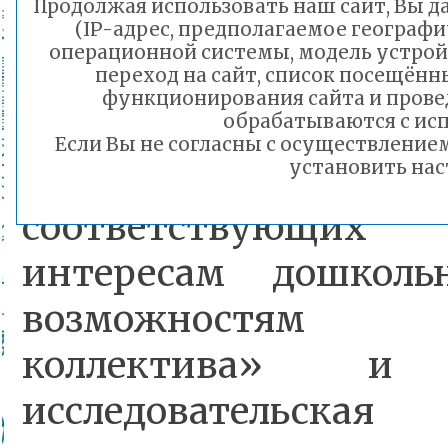
Продолжая использовать наш сайт, Вы да
(IP-адрес, предполагаемое географи
образовательных отн
операционной системы, модель устройс
переход на сайт, список посещённ
реализации 
функционирования сайта и прове
обрабатываются с исп
образовательных 
Если Вы не согласны с осуществлени
установить нас
организации ра
соответствующих
интересам дошкол
возможностям п
коллектива» и
исследовательс