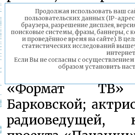
строгое и компете
Продолжая использовать наш сай
пользовательских данных (IP-адрес
в составе: пр
браузера, разрешение дисплея, верси
поисковые системы, фразы, баннеры, с 
фестиваля - тележ
и проведённое время на сайте). В ц
статистических исследований выше
режиссера, ген
интернет
Если Вы не согласны с осуществление
образом установить наст
продюсера теле
«Формат ТВ»
Барковской; актри
радиоведущей, н