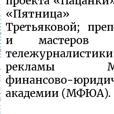
проекта «Пацанки»
«Пятница»
Третьяковой; преп
и мастеров И
тележурнали
рекламы Мос
финансово-юриди
академии (МФЮА).