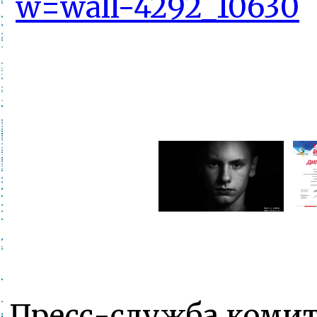
w=wall-4292_10630
Пресс-служба комит