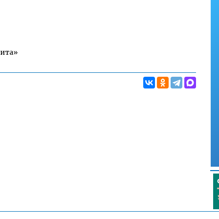
Чита»