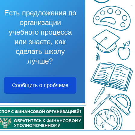
Есть предложения по
организации
учебного процесса
или знаете, как
сделать школу
лучше?
Сообщить о проблеме