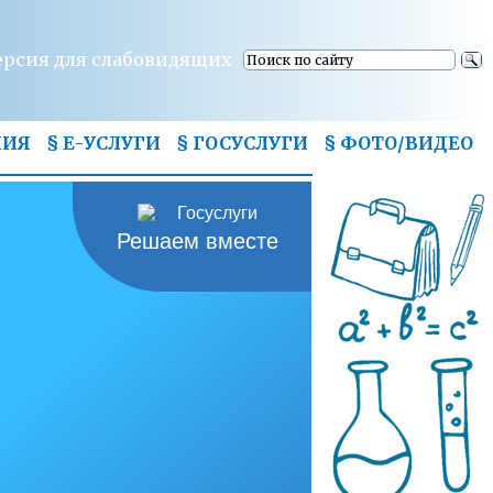
ерсия для слабовидящих
НИЯ
§ Е-УСЛУГИ
§ ГОСУСЛУГИ
§
ФОТО/ВИДЕО
Решаем вместе