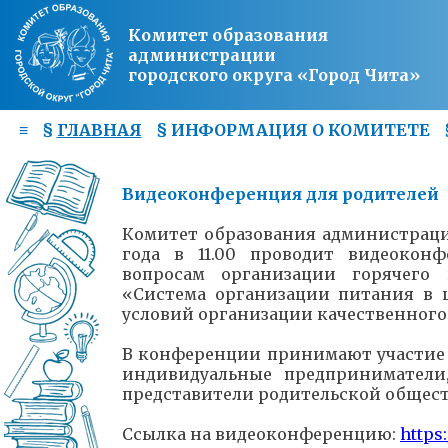
Комитет образования
администрации
городского округа «Город Чита»
≡
§
ГЛАВНАЯ
§
ИНФОРМАЦИЯ О КОМИТЕТЕ
Видеоконференция для родителей
Комитет образования администрации
года в 11.00 проводит видеокон
вопросам организации горячего 
«Система организации питания в ш
условий организации качественног
В конференции принимают участие 
индивидуальные предприниматели
представители родительской общес
Ссылка на видеоконференцию:
https