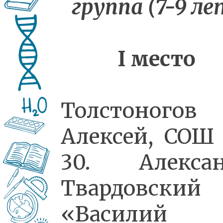
группа (7-9 ле
I
место
Толстоногов
Алексей, СО
30. Алексан
Твардовский
«Василий