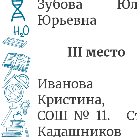
Зубова Юл
Юрьевна
III
место
Иванова
Кристина,
СОШ№11. Ст
Кадашников