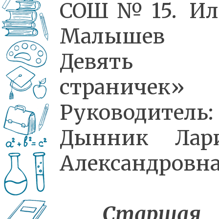
СОШ№15. Ил
Малышев
Девять
страничек»
Руководитель:
Дынник Лари
Александровн
Старшая