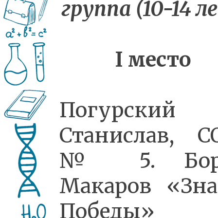
группа (10-14 л
I
место
Погурский
Станислав, 
№ 5. Бор
Макаров «Зн
Победы»