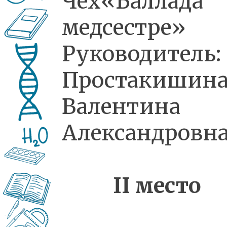
Чех«Баллада
медсестре»
Руководитель:
Простакишин
Валентина
Александровн
II
место