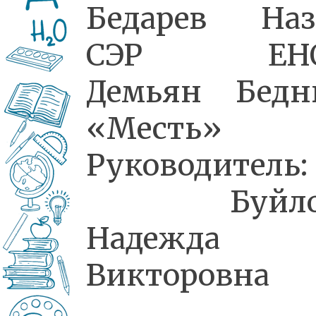
Бедарев Наз
СЭР ЕНО
Демьян Бедн
«Месть»
Руководитель:
Буйло
Надежда
Викторовна