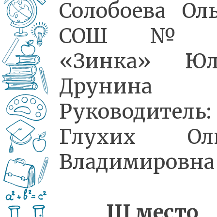
Солобоева Оль
СОШ№4
«Зинка» Юл
Друнина
Руководитель:
Глухих Оль
Владимировна
III
место