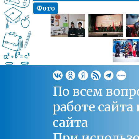
Фото
По всем вопр
работе сайт
сайта
При использо