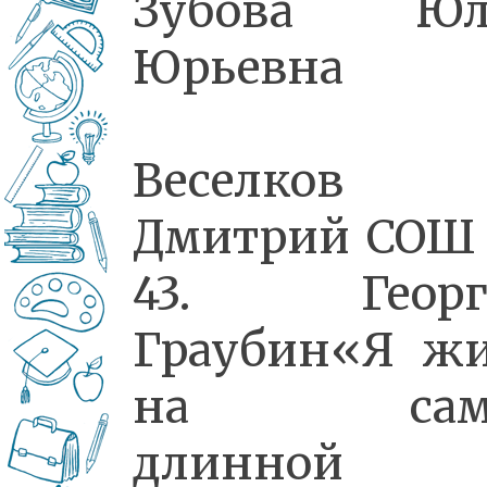
Зубова Юл
Юрьевна
Веселков
Дмитрий СОШ
43. Георг
Граубин«Я ж
на сам
длинной