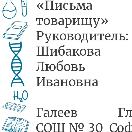
«Письма
товарищу»
Руководитель:
Шибакова
Любовь
Ивановна
Галеев Гле
СОШ№30 Соф