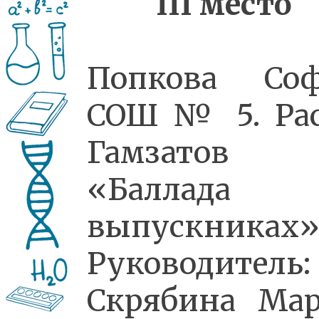
III
место
Попкова Соф
СОШ № 5. Ра
Гамзатов
«Баллада
выпускниках
Руководитель:
Скрябина Ма