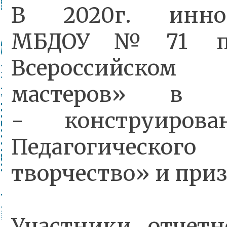
В 2020г. инно
МБДОУ№71 при
Всероссийском
мастеров» в 
- конструиров
Педагогическог
творчество» и при
Участники отчетн