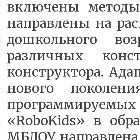
включены методы
направлены на ра
дошкольного воз
различных конс
конструктора. Ада
нового поколен
программируем
«RoboKids» в обр
МБДОУ направлена 