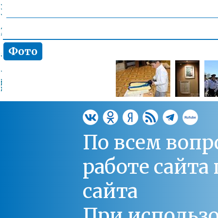
Фото
По всем вопр
работе сайт
сайта
При использо