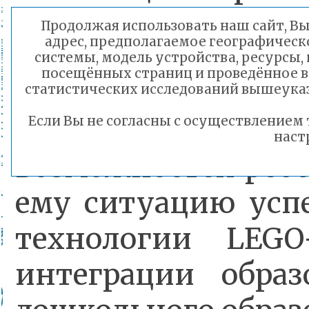
сентября 2017 года 
Продолжая использовать наш сайт, Вы 
адрес, предполагаемое географическо
основная цель 
системы, модель устройства, ресурсы, 
посещённых страниц и проведённое в
современной обра
статистических исследований вышеуказ
формированию
Если Вы не согласны с осуществлением
наст
возможностей реб
ему ситуацию усп
технологии LEGO
интеграции образ