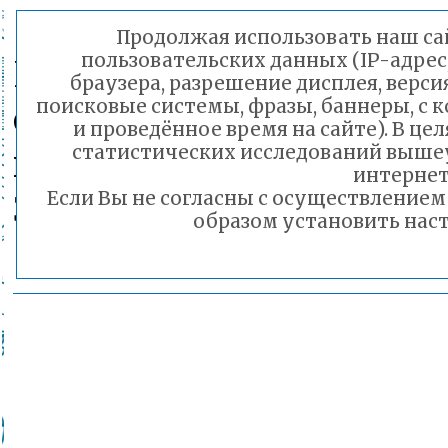
Продолжая использовать наш сай
пользовательских данных (IP-адрес
Пресс секретарь комит
браузера, разрешение дисплея, верси
поисковые системы, фразы, баннеры, с 
образования админист
и проведённое время на сайте). В ц
статистических исследований выше
городского округа «Гор
интернет
Завьялов Иван
Если Вы не согласны с осуществление
образом установить наст